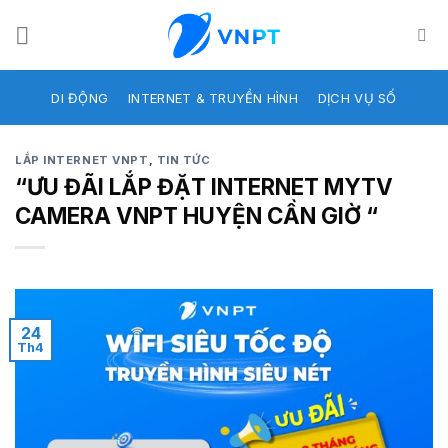
Skip
to
content
DI ĐỘNG
INTERNET & TRUYỀN HÌNH
DỊCH VỤ SỐ
LẮP INTERNET VNPT
,
TIN TỨC
“ƯU ĐÃI LẮP ĐẶT INTERNET MYTV
CAMERA VNPT HUYỆN CẦN GIỜ “
24
Th4