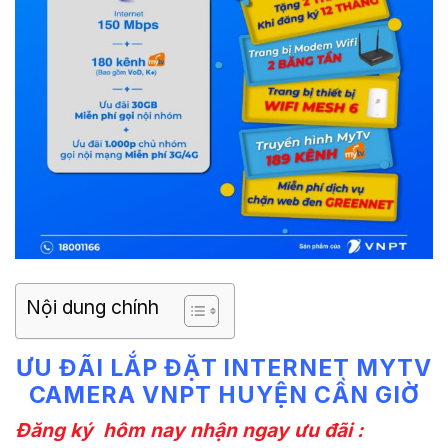
Nội dung chính
ƯU ĐÃI LẮP ĐẶT INTERNET MYTV
CAMERA VNPT HUYỆN CẦN GIỜ
Đăng ký hôm nay nhận ngay ưu đãi :