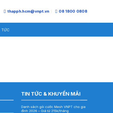
thapph.hcm@vnpt.vn
08 1800 0808
N TỨC
TIN TỨC & KHUYẾN MÃI
Danh sách gói cước Mesh VNPT cho gia
đình 2026 – Giá từ 215k/tháng