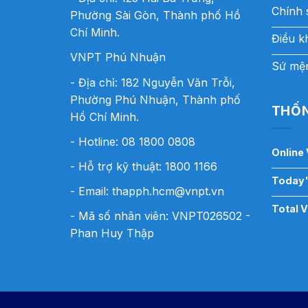
Chính 
Phường Sài Gòn, Thành phố Hồ
Chí Minh.
Điều k
VNPT Phú Nhuận
Sứ mện
- Địa chỉ: 182 Nguyễn Văn Trỗi,
Phường Phú Nhuận, Thành phố
THỐN
Hồ Chí Minh.
- Hotline:
08 1800 0808
Online 
- Hỗ trợ kỹ thuật: 1800 1166
Today'
- Email:
thapph.hcm@vnpt.vn
Total 
- Mã số nhân viên: VNPT026502 -
Phan Huy Thập