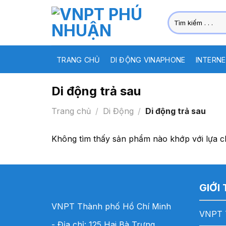
Skip
Tìm
to
kiếm:
content
TRANG CHỦ
DI ĐỘNG VINAPHONE
INTERNE
Di động trả sau
Trang chủ
/
Di Động
/
Di động trả sau
Không tìm thấy sản phẩm nào khớp với lựa c
GIỚI
VNPT Thành phố Hồ Chí Minh
VNPT 
- Địa chỉ: 125 Hai Bà Trưng,