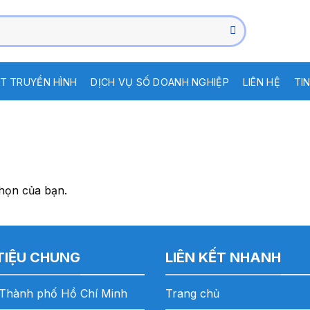
T TRUYỀN HÌNH
DỊCH VỤ SỐ DOANH NGHIỆP
LIÊN HỆ
TI
họn của bạn.
 TIỆU CHUNG
LIÊN KẾT NHANH
Thành phố Hồ Chí Minh
Trang chủ